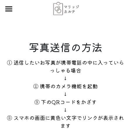
ホーム
写真送信
写真送信の方法
説明会inTokyo
保険医まつり
① 送信したいお写真が携帯電話の中に入っていら
っしゃる場合
↓
登録
② 携帯のカメラ機能を起動
↓
③ 下のQRコードをかざす
↓
③ スマホの画面に黄色い文字でリンクが表示され
ます